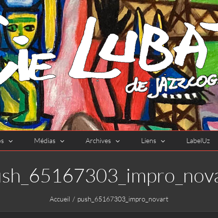
os
Médias
Archives
Liens
LabelUz
ush_65167303_impro_nova
Accueil
push_65167303_impro_novart