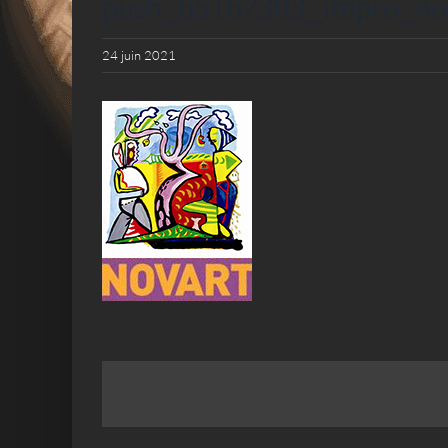
push_65167303_impro_no
24 juin 2021