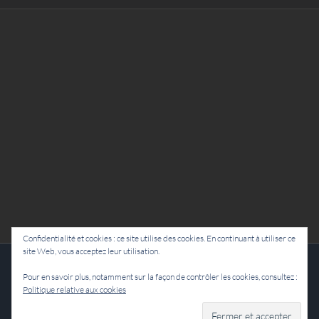
Confidentialité et cookies : ce site utilise des cookies. En continuant à utiliser ce
site Web, vous acceptez leur utilisation.
Cie Lubat - Uzeste - par Damien Dulau
Pour en savoir plus, notamment sur la façon de contrôler les cookies, consultez :
Politique relative aux cookies
Facebook