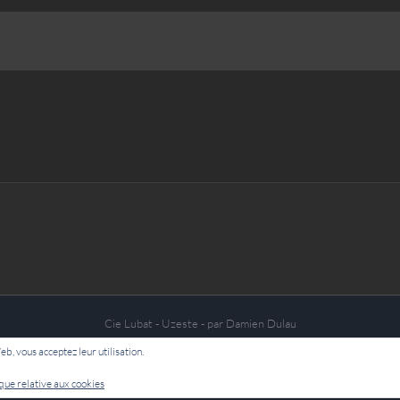
Cie Lubat - Uzeste - par Damien Dulau
Web, vous acceptez leur utilisation.
Facebook
ique relative aux cookies