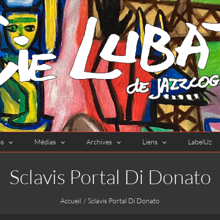
os
Médias
Archives
Liens
LabelUz
Sclavis Portal Di Donato
Accueil
Sclavis Portal Di Donato