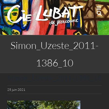
Passer
au
contenu
Simon_Uzeste_2011-
1386_10
Simon_Uzeste_2011-1386_10
25 juin 2021