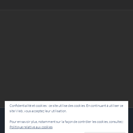
Confidentialité et cookies : ce site utilise des cookies. En continuant à utiliser ce
site Web, vous acceptez leur utilisation.
Cie Lubat - Uzeste - par Damien Dulau
Pour en savoir plus, notamment sur la façon de contrôler les cookies, consultez :
Politique relative aux cookies