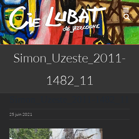
Passer
au
contenu
Simon_Uzeste_2011-
1482_11
Simon_Uzeste_2011-1482_11
25 juin 2021