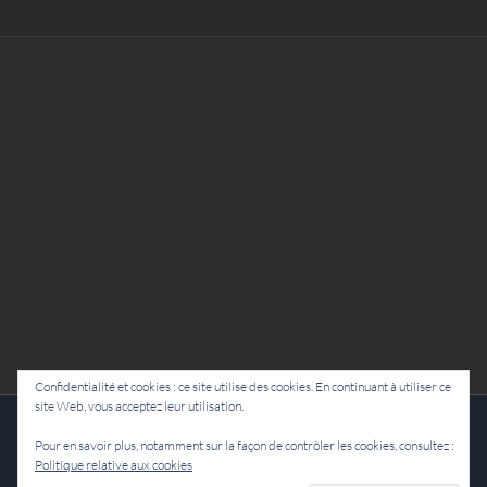
Confidentialité et cookies : ce site utilise des cookies. En continuant à utiliser ce
site Web, vous acceptez leur utilisation.
Cie Lubat - Uzeste - par Damien Dulau
Pour en savoir plus, notamment sur la façon de contrôler les cookies, consultez :
Politique relative aux cookies