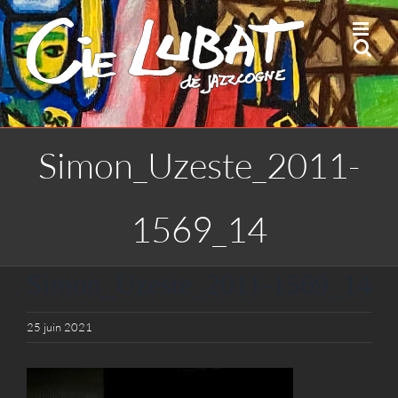
Passer
au
contenu
Simon_Uzeste_2011-
1569_14
Simon_Uzeste_2011-1569_14
25 juin 2021