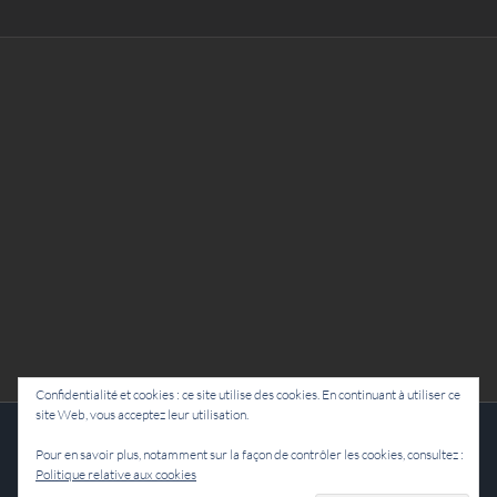
Confidentialité et cookies : ce site utilise des cookies. En continuant à utiliser ce
site Web, vous acceptez leur utilisation.
Cie Lubat - Uzeste - par Damien Dulau
Pour en savoir plus, notamment sur la façon de contrôler les cookies, consultez :
Politique relative aux cookies