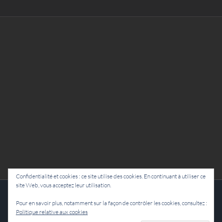
Confidentialité et cookies : ce site utilise des cookies. En continuant à utiliser ce
site Web, vous acceptez leur utilisation.
Cie Lubat - Uzeste - par Damien Dulau
Pour en savoir plus, notamment sur la façon de contrôler les cookies, consultez :
Politique relative aux cookies