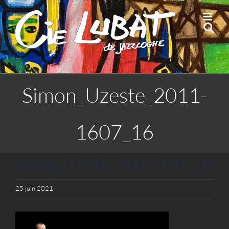
Passer
au
contenu
Simon_Uzeste_2011-
1607_16
Simon_Uzeste_2011-1607_16
25 juin 2021