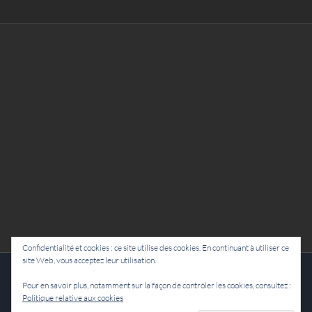
Confidentialité et cookies : ce site utilise des cookies. En continuant à utiliser ce
site Web, vous acceptez leur utilisation.
Cie Lubat - Uzeste - par Damien Dulau
Pour en savoir plus, notamment sur la façon de contrôler les cookies, consultez :
Politique relative aux cookies