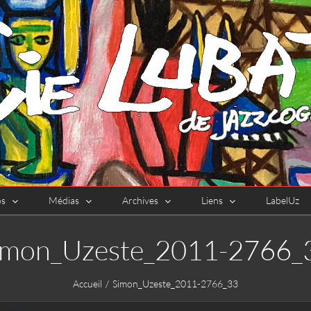
os
Médias
Archives
Liens
LabelUz
imon_Uzeste_2011-2766_
Accueil
Simon_Uzeste_2011-2766_33