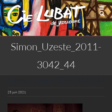
Passer
au
contenu
Simon_Uzeste_2011-
3042_44
Simon_Uzeste_2011-3042_44
25 juin 2021