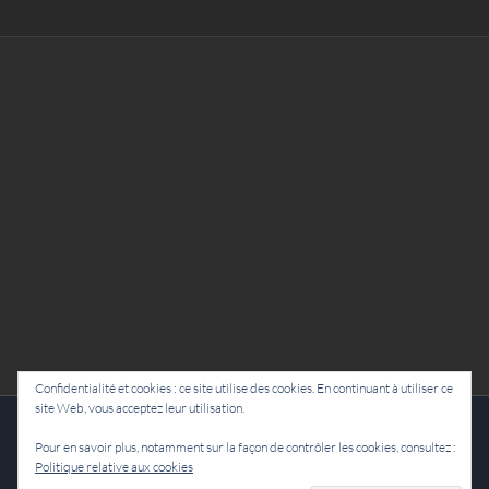
Confidentialité et cookies : ce site utilise des cookies. En continuant à utiliser ce
site Web, vous acceptez leur utilisation.
Cie Lubat - Uzeste - par Damien Dulau
Pour en savoir plus, notamment sur la façon de contrôler les cookies, consultez :
Politique relative aux cookies