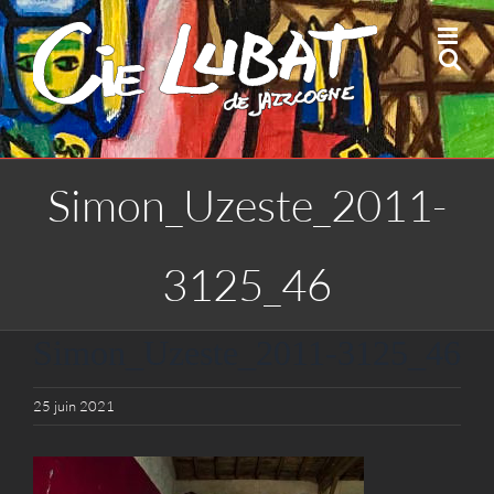
Passer
au
contenu
Simon_Uzeste_2011-
3125_46
Simon_Uzeste_2011-3125_46
25 juin 2021