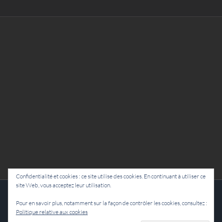
Confidentialité et cookies : ce site utilise des cookies. En continuant à utiliser ce
site Web, vous acceptez leur utilisation.
Cie Lubat - Uzeste - par Damien Dulau
Pour en savoir plus, notamment sur la façon de contrôler les cookies, consultez :
Politique relative aux cookies