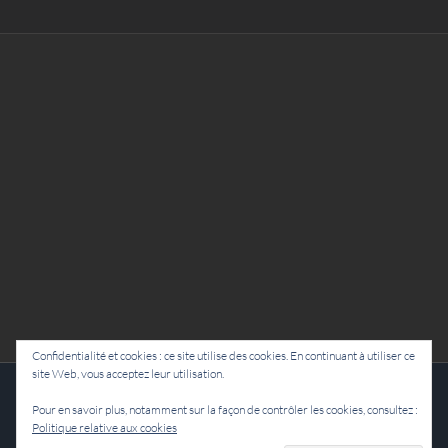
Confidentialité et cookies : ce site utilise des cookies. En continuant à utiliser ce
site Web, vous acceptez leur utilisation.
Cie Lubat - Uzeste - par Damien Dulau
Pour en savoir plus, notamment sur la façon de contrôler les cookies, consultez :
Politique relative aux cookies