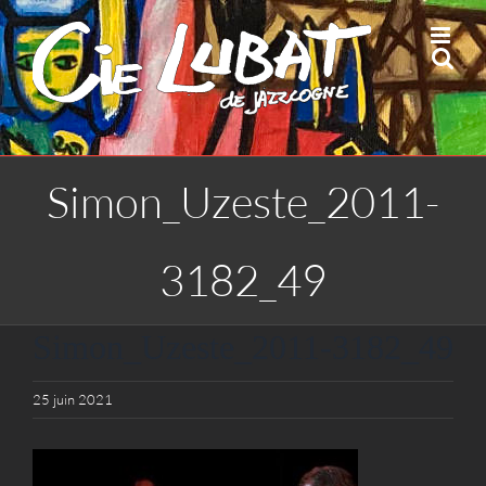
Passer
au
contenu
Simon_Uzeste_2011-
3182_49
Simon_Uzeste_2011-3182_49
25 juin 2021