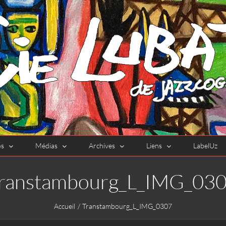
os
Médias
Archives
Liens
LabelUz
ranstambourg_L_IMG_03
Accueil
Transtambourg_L_IMG_0307