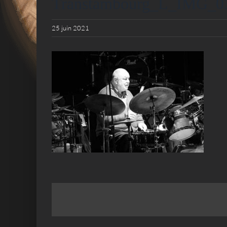
Transtambourg_L_IMG_0
25 juin 2021