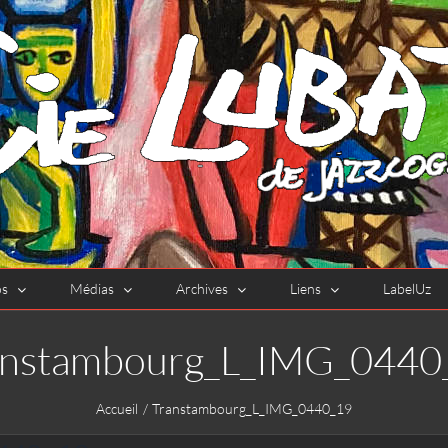
os
Médias
Archives
Liens
LabelUz
anstambourg_L_IMG_0440
Accueil
Transtambourg_L_IMG_0440_19