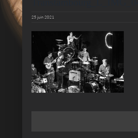
Transtambourg_L_IMG_0
25 juin 2021