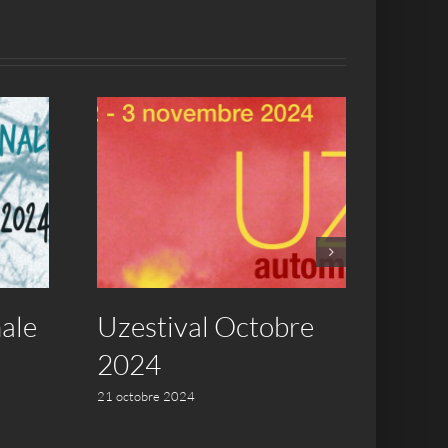
ale
Uzestival Octobre
47èm
2024
las a
21 octobre 2024
26 juille