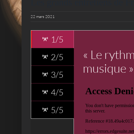
Les grands entretiens de 
22 mars 2021
1/5
« Le rythm
2/5
musique »
3/5
4/5
5/5