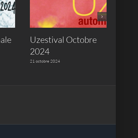
ale
Uzestival Octobre
47èm
2024
las a
21 octobre 2024
26 juille