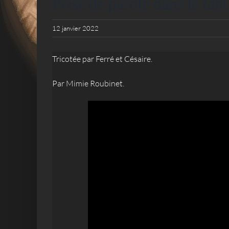
Prise de parole dans le tant
12 janvier 2022
Tricotée par Ferré et Césaire.
Par Mimie Roubinet.