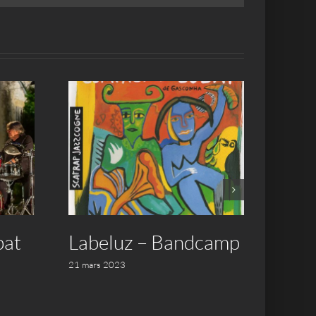
bat
Labeluz – Bandcamp
Etat
11/2
21 mars 2023
15 déce