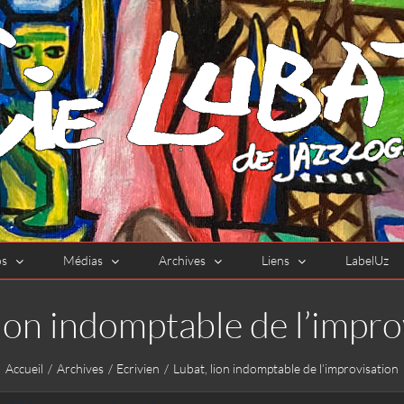
os
Médias
Archives
Liens
LabelUz
lion indomptable de l’impro
Accueil
Archives
Ecrivien
Lubat, lion indomptable de l’improvisation