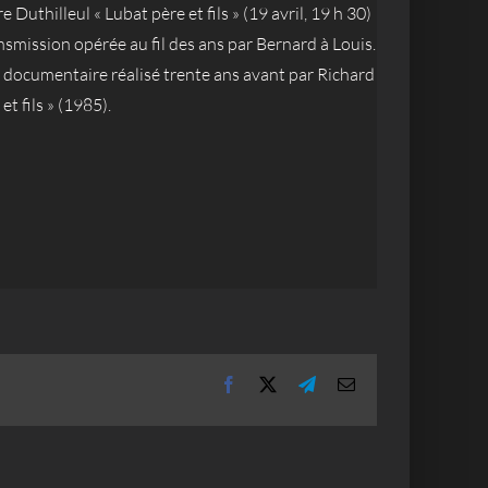
Duthilleul « Lubat père et fils » (19 avril, 19 h 30)
nsmission opérée au fil des ans par Bernard à Louis.
du documentaire réalisé trente ans avant par Richard
t fils » (1985).
Facebook
X
Telegram
Email