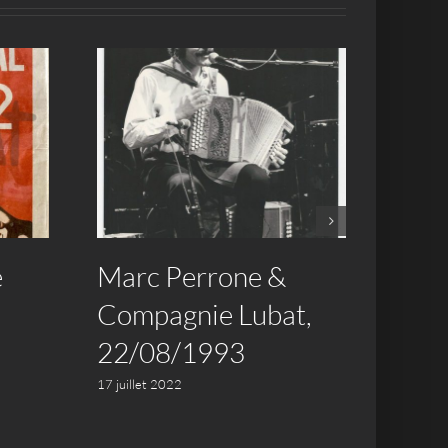
e
Marc Perrone &
Vive
Compagnie Lubat,
Musi
22/08/1993
17 juille
17 juillet 2022