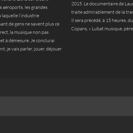
2015. Le documentaire de Laure 
s aéroports, les grandes
traite admirablement de la tra
 laquelle l’industrie
Il sera précédé, à 15 heures, 
ant de gens ne savent plus ce
Copans, « Lubat musique, père e
direct, la musique non pas
et à démesure. Je conclurai
, je vais parler, jouer, déjouer