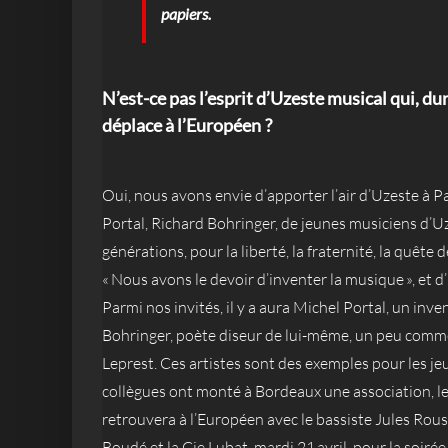
papiers.
N’est-ce pas l’esprit d’Uzeste musical qui, du
déplace à l’Européen ?
Oui, nous avons envie d’apporter l’air d’Uzeste à P
Portal, Richard Bohringer, de jeunes musiciens d’U
générations, pour la liberté, la fraternité, la quête de
« Nous avons le devoir d’inventer la musique », et d’i
Parmi nos invités, il y a aura Michel Portal, un in
Bohringer, poète diseur de lui-même, un peu comm
Leprest. Ces artistes sont des exemples pour les jeu
collègues ont monté à Bordeaux une association, le P
retrouvera à l’Européen avec le bassiste Jules Rou
Boudé et la Cie Lubat, mardi 21 avril, pour la soiré