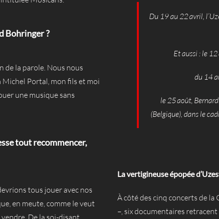
Du 19 au 22 avril, l’Uz
rd Bohringer ?
Et aussi : le 1
n de la parole. Nous nous
du 14 a
Michel Portal, mon fils et moi
, jouer une musique sans
le 25 août, Bernar
(Belgique), dans le ca
esse tout recommencer,
La vertigineuse épopée d’Uzes
 devrions tous jouer avec nos
À côté des cinq concerts de la
ique, en meute, comme le veut
–, six documentaires retracent
 vendre. De la soi-disant