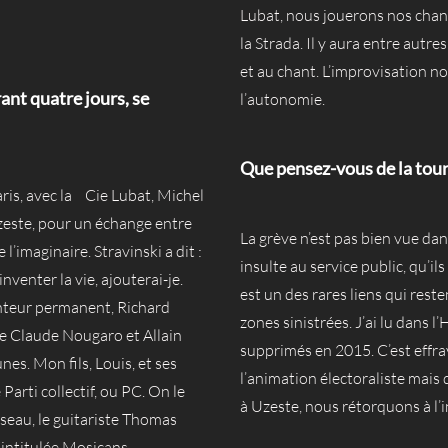
Lubat, nous jouerons nos chans
la Strada. Il y aura entre autre
et au chant. L’improvisation n
rant quatre jours, se
l’autonomie.
Que pensez-vous de la tour
aris, avec la Cie Lubat, Michel
zeste, pour un échange entre
La grève n’est pas bien vue dan
 l’imaginaire. Stravinski a dit :
insulte au service public, qu’il
nventer la vie, ajouterai-je.
est un des rares liens qui res
venteur permanent, Richard
zones sinistrées. J’ai lu dans 
e Claude Nougaro et Allain
supprimés en 2015. C’est effray
nes. Mon fils, Louis, et ses
l’animation électoraliste mais 
arti collectif, ou PC. On le
à Uzeste, nous rétorquons à l’
sseau, le guitariste Thomas
e intitulée Mosicans.