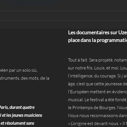
 l’improvisation
Les documentaires sur Uzest
place dans la programmat
Tout à fait. Sera projeté, notam
sur notre fils, Louis, et moi. L
opéen par un solo où,
l’intelligence, du courage. Si 
nstruments, des mots, de la
âge, c’est que cette jeunesse de
l’Européen mettent en évidenc
musical. Le festival a été fond
Paris, durant quatre
le Printemps de Bourges. Nous 
 et les jeunes musiciens
Nous nous reconnaissons dans
 et résolument sans
« L’origine est devant nous. » Il