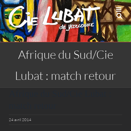
Passer
au
contenu
Afrique du Sud/Cie
Lubat : match retour
Afrique du Sud/Cie Lubat :
match retour
24 avril 2014