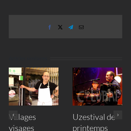
Facebook
X
Telegram
Email
Articles similaires
Villages
Uzestival de
visages
printemps