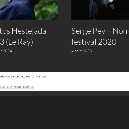
tos Hestejada
Serge Pey – Non
3 (Le Ray)
festival 2020
er 2024
4 août 2023
Web, vous acceptez leur utilisation.
ique relative aux cookies
Cie Lubat - Uzeste - par Damien Dulau