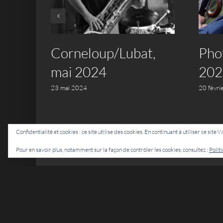
re
Corneloup/Lubat,
Pho
mai 2024
202
23 mai 2024
20 févri
Confidentialité et cookies : ce site utilise des cookies. En continuant à utiliser ce site 
Pour en savoir plus, notamment sur la façon de contrôler les cookies, consultez :
Polit