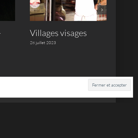
-
Villages visages
Luba
trio
28 juillet 2023
17 juille