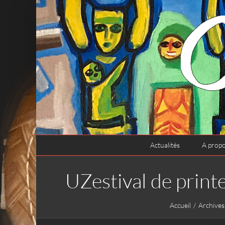
Passer
au
contenu
Actualités
A prop
UZestival de prin
Accueil
Archives